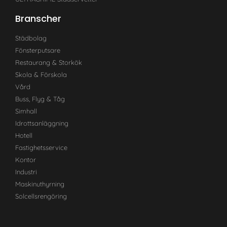
Branscher
Städbolag
Fönsterputsare
Restaurang & Storkök
Skola & Förskola
Vård
Buss, Flyg & Tåg
Simhall
Idrottsanläggning
Hotell
Fastighetsservice
Kontor
Industri
Maskinuthyrning
Solcellsrengöring