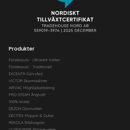
Produkter
Fönsterputs - Ultrarent Vatten
Fönsterputs - Traditionell
EXCENTR Golvvård
VICTOR Skurmaskiner
AIRVAC Höghöjdsstädning
PRO-STEAM Ångtvätt
100%-Water
DEZON Ozonvatten
DECITEX Moppar & Dukar
REKOLA Städvagnar
ULTRAGRIME Städservetter