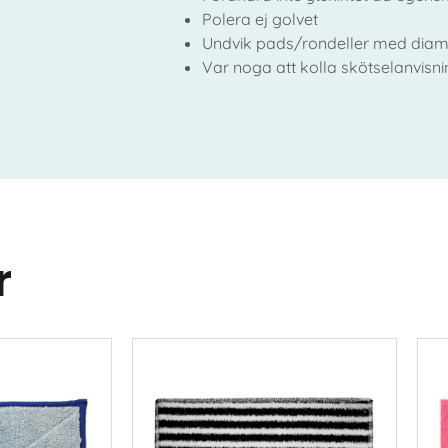
Polera ej golvet
Undvik pads/rondeller med diama
Var noga att kolla skötselanvisn
r