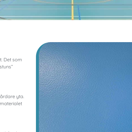
et. Det som
”stuns”
hårdare yta.
 materialet