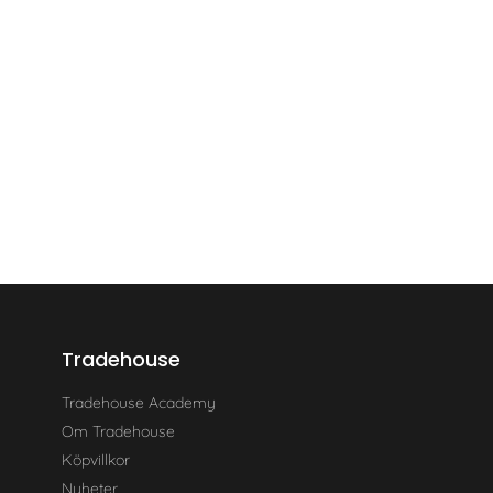
Tradehouse
Tradehouse Academy
Om Tradehouse
Köpvillkor
Nyheter