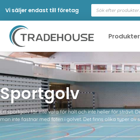
Vi säljer endast till företag
Produkte
Sportgolv
Ett sportgolv får inte vara för halt och inte heller för sträv
man inte fastnar med foten i golvet. Det finns olika typer av 