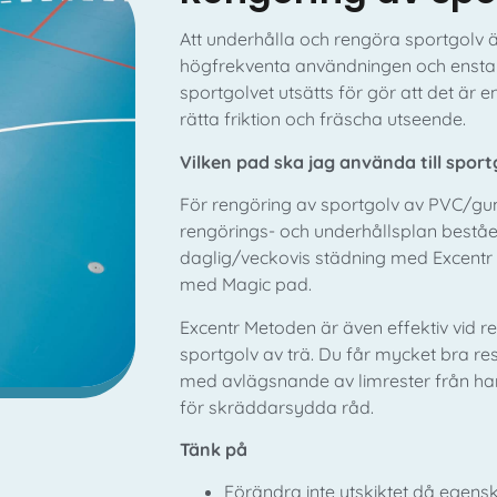
Att underhålla och rengöra sportgolv är 
högfrekventa användningen och enstak
sportgolvet utsätts för gör att det är 
rätta friktion och fräscha utseende.
Vilken pad ska jag använda till sport
För rengöring av sportgolv av PVC/g
rengörings- och underhållsplan beståen
daglig/veckovis städning med Excentr 
med Magic pad.
Excentr Metoden är även effektiv vid r
sportgolv av trä. Du får mycket bra res
med avlägsnande av limrester från ha
för skräddarsydda råd.
Tänk på
Förändra inte ytskiktet då egen