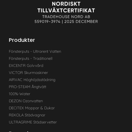
Produkter
Fönsterputs - Ultrarent Vatten
Fönsterputs - Traditionell
EXCENTR Golvvård
VICTOR Skurmaskiner
AIRVAC Höghöjdsstädning
PRO-STEAM Ångtvätt
100%-Water
DEZON Ozonvatten
DECITEX Moppar & Dukar
REKOLA Städvagnar
ULTRAGRIME Städservetter