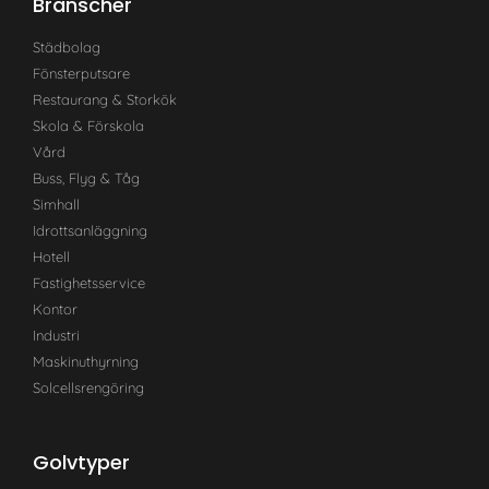
Branscher
Städbolag
Fönsterputsare
Restaurang & Storkök
Skola & Förskola
Vård
Buss, Flyg & Tåg
Simhall
Idrottsanläggning
Hotell
Fastighetsservice
Kontor
Industri
Maskinuthyrning
Solcellsrengöring
Golvtyper