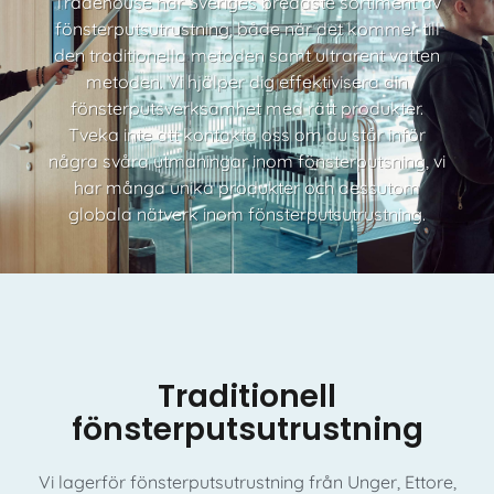
Tradehouse har Sveriges bredaste sortiment av
fönsterputsutrustning, både när det kommer till
den traditionella metoden samt ultrarent vatten
metoden. Vi hjälper dig effektivisera din
fönsterputsverksamhet med rätt produkter.
Tveka inte att kontakta oss om du står inför
några svåra utmaningar inom fönsterputsning, vi
har många unika produkter och dessutom
globala nätverk inom fönsterputsutrustning.
Traditionell
fönsterputsutrustning
Vi lagerför fönsterputsutrustning från Unger, Ettore,