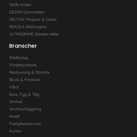
100%-Water
DEZON Ozonvatten
DECITEX Moppar & Dukar
REKOLA Städvagnar
ULTRAGRIME Städservetter
Branscher
Städbolag
Fönsterputsare
Restaurang & Storkök
Skola & Förskola
Vård
Buss, Flyg & Tåg
Simhall
Idrottsanläggning
Hotell
Fastighetsservice
Kontor