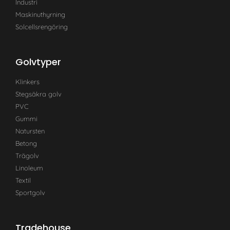
Industri
Maskinuthyrning
Solcellsrengöring
Golvtyper
Klinkers
Stegsäkra golv
PVC
Gummi
Natursten
Betong
Trägolv
Linoleum
Textil
Sportgolv
Tradehouse