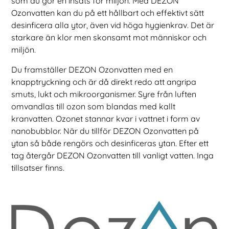
som du gör en insats för miljön. Med DEZON
Ozonvatten kan du på ett hållbart och effektivt sätt
desinficera alla ytor, även vid höga hygienkrav. Det är
starkare än klor men skonsamt mot människor och
miljön.
Du framställer DEZON Ozonvatten med en
knapptryckning och är då direkt redo att angripa
smuts, lukt och mikroorganismer. Syre från luften
omvandlas till ozon som blandas med kallt
kranvatten. Ozonet stannar kvar i vattnet i form av
nanobubblor. När du tillför DEZON Ozonvatten på
ytan så både rengörs och desinficeras ytan. Efter ett
tag återgår DEZON Ozonvatten till vanligt vatten. Inga
tillsatser finns.