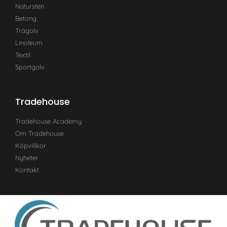
Natursten
Betong
Trägolv
Linoleum
Textil
Sportgolv
Tradehouse
Tradehouse Academy
Om Tradehouse
Köpvillkor
Nyheter
Kontakt