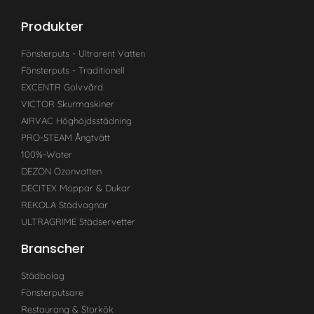
Produkter
Fönsterputs - Ultrarent Vatten
Fönsterputs - Traditionell
EXCENTR Golvvård
VICTOR Skurmaskiner
AIRVAC Höghöjdsstädning
PRO-STEAM Ångtvätt
100%-Water
DEZON Ozonvatten
DECITEX Moppar & Dukar
REKOLA Städvagnar
ULTRAGRIME Städservetter
Branscher
Städbolag
Fönsterputsare
Restaurang & Storkök