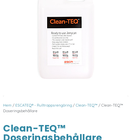
Hem
/
ESCATEQ® - Rulltrappsrengöring
/
Clean-TEQ™
/ Clean-TEQ™
Doseringsbehållare
Clean-TEQ™
Doseringsbehållare