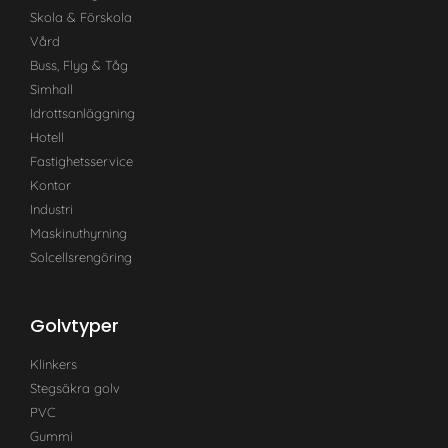
Skola & Förskola
Vård
Buss, Flyg & Tåg
Simhall
Idrottsanläggning
Hotell
Fastighetsservice
Kontor
Industri
Maskinuthyrning
Solcellsrengöring
Golvtyper
Klinkers
Stegsäkra golv
PVC
Gummi