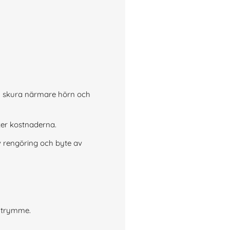
an skura närmare hörn och
ker kostnaderna.
v rengöring och byte av
eutrymme.