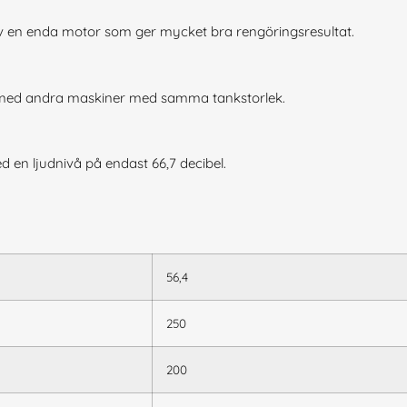
av en enda motor som ger mycket bra rengöringsresultat.
t med andra maskiner med samma tankstorlek.
d en ljudnivå på endast 66,7 decibel.
56,4
250
200