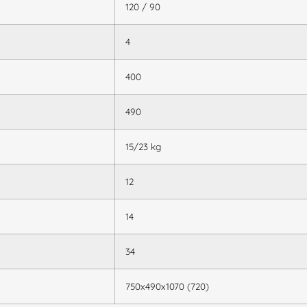
120 / 90
4
400
490
15/23 kg
12
14
34
750x490x1070 (720)