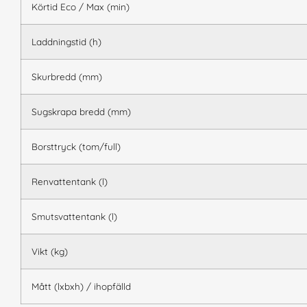
Körtid Eco / Max (min)
Laddningstid (h)
Skurbredd (mm)
Sugskrapa bredd (mm)
Borsttryck (tom/full)
Renvattentank (l)
Smutsvattentank (l)
Vikt (kg)
Mått (lxbxh) / ihopfälld