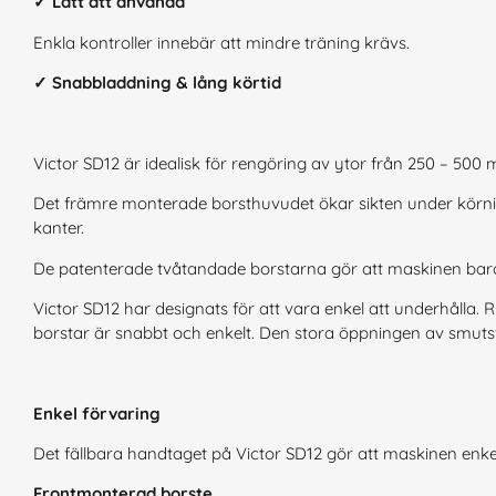
✓ Lätt att använda
Enkla kontroller innebär att mindre träning krävs.
✓ Snabbladdning & lång körtid
Victor SD12 är idealisk för rengöring av ytor från 250 – 500
Det främre monterade borsthuvudet ökar sikten under körni
kanter.
De patenterade tvåtandade borstarna gör att maskinen bara
Victor SD12 har designats för att vara enkel att underhålla
borstar är snabbt och enkelt. Den stora öppningen av smutsv
Enkel förvaring
Det fällbara handtaget på Victor SD12 gör att maskinen enkel
Frontmonterad borste