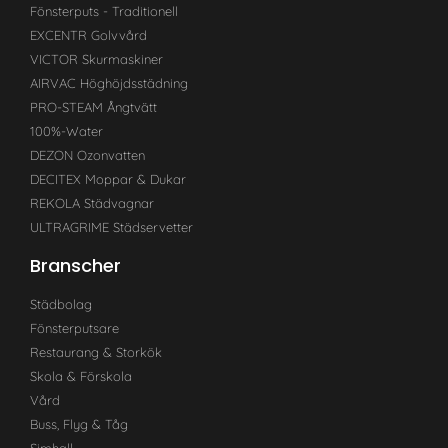
Fönsterputs - Traditionell
EXCENTR Golvvård
VICTOR Skurmaskiner
AIRVAC Höghöjdsstädning
PRO-STEAM Ångtvätt
100%-Water
DEZON Ozonvatten
DECITEX Moppar & Dukar
REKOLA Städvagnar
ULTRAGRIME Städservetter
Branscher
Städbolag
Fönsterputsare
Restaurang & Storkök
Skola & Förskola
Vård
Buss, Flyg & Tåg
Simhall