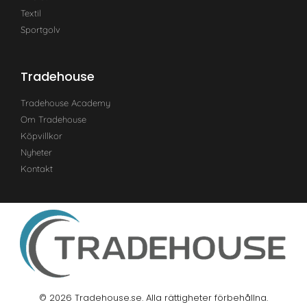
Textil
Sportgolv
Tradehouse
Tradehouse Academy
Om Tradehouse
Köpvillkor
Nyheter
Kontakt
© 2026 Tradehouse.se. Alla rättigheter förbehållna.