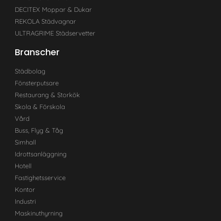
DECITEX Moppar & Dukar
REKOLA Städvagnar
ULTRAGRIME Städservetter
Branscher
Städbolag
Fönsterputsare
Restaurang & Storkök
Skola & Förskola
Vård
Buss, Flyg & Tåg
Simhall
Idrottsanläggning
Hotell
Fastighetsservice
Kontor
Industri
Maskinuthyrning