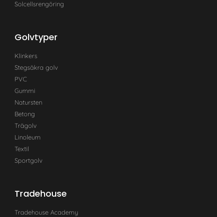
Solcellsrengöring
Golvtyper
Klinkers
Stegsäkra golv
PVC
Gummi
Natursten
Betong
Trägolv
Linoleum
Textil
Sportgolv
Tradehouse
Tradehouse Academy