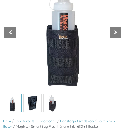
Hem
/
Fönsterputs - Traditionell
/
Fönsterputsredskap
/
Bälten och
fickor
/ Maykker SmartBag Flaskhållare inkl. 680ml flaska