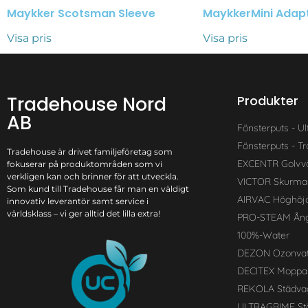
Maykker Scotsman Sleeve
MaykkerMini Adapt
Visa pris
Visa pris
Tradehouse Nord
Produkter
AB
Fönsterputs - Ul
Fönsterputs - Tra
Tradehouse är drivet familjeföretag som
EXCENTR Golvv
fokuserar på produktområden som vi
verkligen kan och brinner för att utveckla.
VICTOR Skurma
Som kund till Tradehouse får man en väldigt
AIRVAC Höghöj
innovativ leverantör samt service i
världsklass – vi ger alltid det lilla extra!
PRO-STEAM Ång
100%-Water
DEZON Ozonvat
DECITEX Moppa
REKOLA Städva
ULTRAGRIME Stä