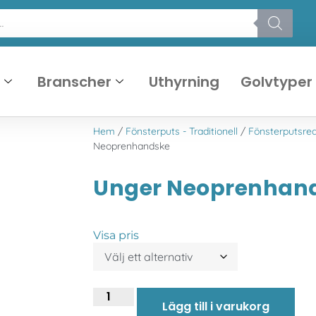
r
Branscher
Uthyrning
Golvtyper
Hem
/
Fönsterputs - Traditionell
/
Fönsterputsre
Neoprenhandske
Unger Neoprenhan
Visa pris
Lägg till i varukorg