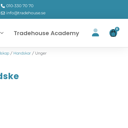
010-330 70 70
info@tradehouse.se
0
Tradehouse Academy
dskap
/
Handskar
/ Unger
dske