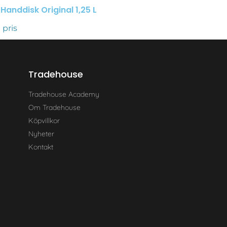
 Handdisk Original 1,25 L
 pris
Tradehouse
Tradehouse Academy
Om Tradehouse
Köpvillkor
Nyheter
Kontakt