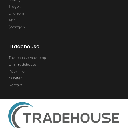
Trägolv
Linoleum
Textil
Sportgolv
Tradehouse
Tradehouse Academy
Om Tradehouse
Köpvillkor
Nyheter
Kontakt