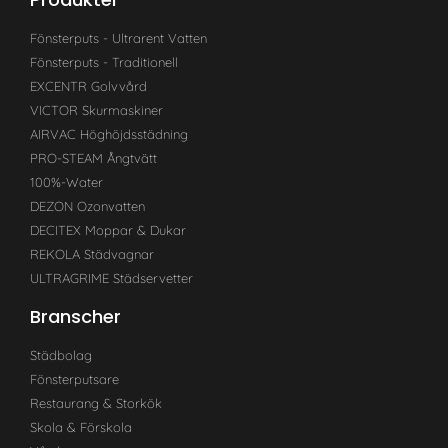
Fönsterputs - Ultrarent Vatten
Fönsterputs - Traditionell
EXCENTR Golvvård
VICTOR Skurmaskiner
AIRVAC Höghöjdsstädning
PRO-STEAM Ångtvätt
100%-Water
DEZON Ozonvatten
DECITEX Moppar & Dukar
REKOLA Städvagnar
ULTRAGRIME Städservetter
Branscher
Städbolag
Fönsterputsare
Restaurang & Storkök
Skola & Förskola