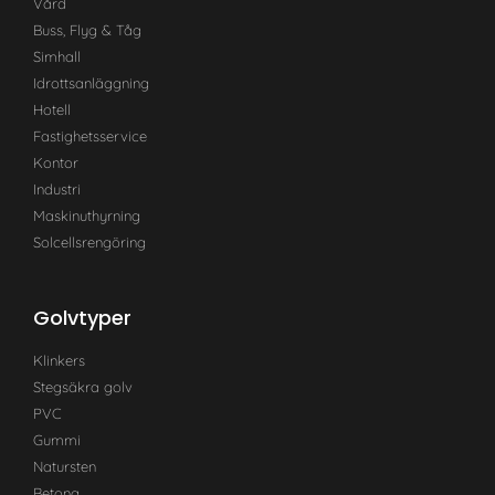
Vård
Buss, Flyg & Tåg
Simhall
Idrottsanläggning
Hotell
Fastighetsservice
Kontor
Industri
Maskinuthyrning
Solcellsrengöring
Golvtyper
Klinkers
Stegsäkra golv
PVC
Gummi
Natursten
Betong