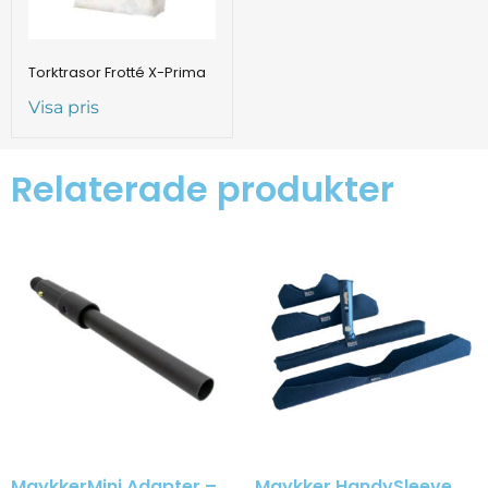
Torktrasor Frotté X-Prima
Visa pris
Relaterade produkter
MaykkerMini Adapter –
Maykker HandySleeve