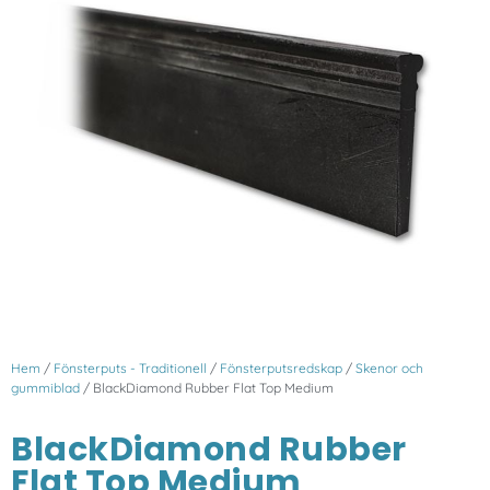
Hem
/
Fönsterputs - Traditionell
/
Fönsterputsredskap
/
Skenor och
gummiblad
/ BlackDiamond Rubber Flat Top Medium
BlackDiamond Rubber
Flat Top Medium