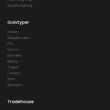
Solcellsrengöring
Golvtyper
Klinkers
Stegsäkra golv
PVC
Gummi
Natursten
Betong
Trägolv
Linoleum
Textil
Sportgolv
Tradehouse