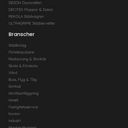
DEZON Ozonvatten
DECITEX Moppar & Dukar
REKOLA Städvagnar
ULTRAGRIME Städservetter
Branscher
Städbolag
Fönsterputsare
Restaurang & Storkök
Skola & Förskola
Vård
Buss, Flyg & Tåg
Simhall
Idrottsanläggning
Hotell
Fastighetsservice
Kontor
Industri
Maskinuthyrning