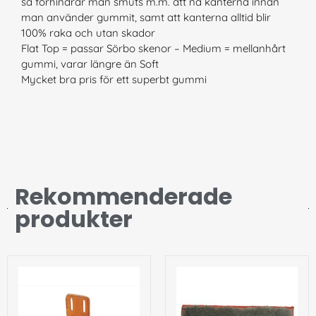
så förhindrar man smuts m.m. att nå kanterna innan
man använder gummit, samt att kanterna alltid blir
100% raka och utan skador
Flat Top = passar Sörbo skenor – Medium = mellanhårt
gummi, varar längre än Soft
Mycket bra pris för ett superbt gummi
Rekommenderade
produkter