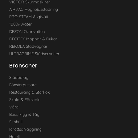
VICTOR Skurmaskiner
AIRVAC Höghöjdsstädning
PRO-STEAM Ångtvätt
100%-Water
DEZON Ozonvatten
DECITEX Moppar & Dukar
REKOLA Städvagnar
ULTRAGRIME Städservetter
Branscher
Städbolag
Fönsterputsare
Restaurang & Storkök
Skola & Förskola
Vård
Buss, Flyg & Tåg
Simhall
Idrottsanläggning
Hotell