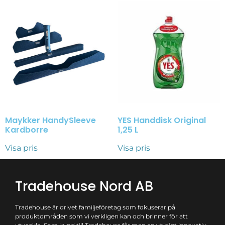
Maykker HandySleeve
YES Handdisk Original
Kardborre
1,25 L
Visa pris
Visa pris
Tradehouse Nord AB
Tradehouse är drivet familjeföretag som fokuserar på
produktområden som vi verkligen kan och brinner för att