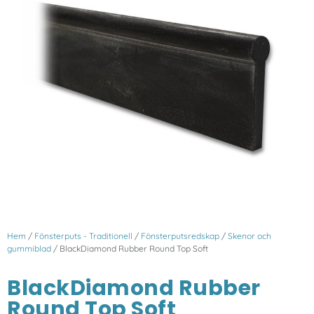
Hem
/
Fönsterputs - Traditionell
/
Fönsterputsredskap
/
Skenor och
gummiblad
/ BlackDiamond Rubber Round Top Soft
BlackDiamond Rubber
Round Top Soft