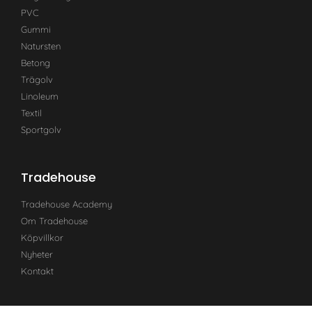
PVC
Gummi
Natursten
Betong
Trägolv
Linoleum
Textil
Sportgolv
Tradehouse
Tradehouse Academy
Om Tradehouse
Köpvillkor
Nyheter
Kontakt