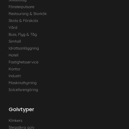
Fönsterputsare
Restaurang & Storkök
Skola & Förskola
Vård
Buss, Flyg & Tåg
Simhall
Idrottsanläggning
Hotell
Fastighetsservice
Kontor
Industri
Maskinuthyrning
Solcellsrengöring
Golvtyper
Klinkers
Stegsäkra golv