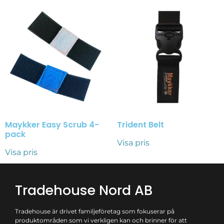
Maykker Easy Scrub 4-
Trident Belt
pack
Visa pris
Visa pris
Tradehouse Nord AB
Tradehouse är drivet familjeföretag som fokuserar på
produktområden som vi verkligen kan och brinner för att