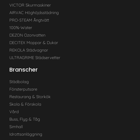
VICTOR Skurmaskiner
AIRVAC Höghöjdsstädning
PRO-STEAM Ångtvätt
100%-Water
DEZON Ozonvatten
DECITEX Moppar & Dukar
REKOLA Städvagnar
ULTRAGRIME Städservetter
Branscher
Städbolag
Fönsterputsare
Restaurang & Storkök
Skola & Förskola
Vård
Buss, Flyg & Tåg
Simhall
Idrottsanläggning