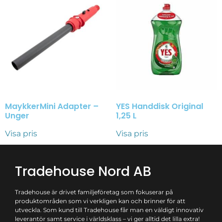
MaykkerMini Adapter –
YES Handdisk Original
Unger
1,25 L
Visa pris
Visa pris
Tradehouse Nord AB
Tradehouse är drivet familjeföretag som fokuserar på
produktområden som vi verkligen kan och brinner för att
utveckla. Som kund till Tradehouse får man en väldigt innovativ
leverantör samt service i världsklass – vi ger alltid det lilla extra!