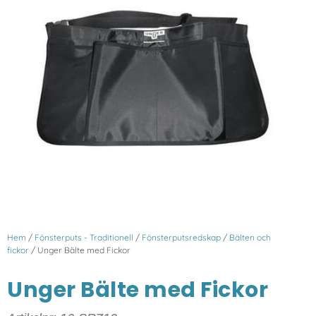
Hem
/
Fönsterputs - Traditionell
/
Fönsterputsredskap
/
Bälten och
fickor
/ Unger Bälte med Fickor
Unger Bälte med Fickor