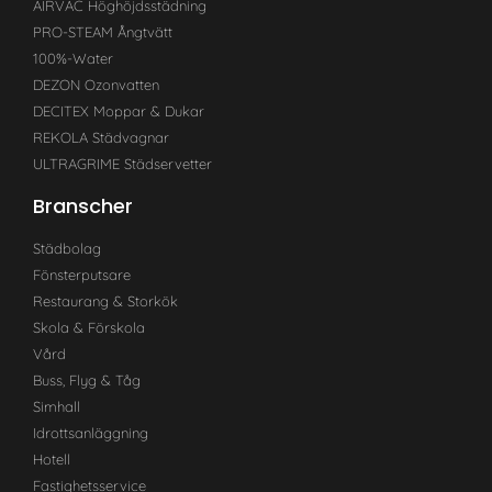
AIRVAC Höghöjdsstädning
PRO-STEAM Ångtvätt
100%-Water
DEZON Ozonvatten
DECITEX Moppar & Dukar
REKOLA Städvagnar
ULTRAGRIME Städservetter
Branscher
Städbolag
Fönsterputsare
Restaurang & Storkök
Skola & Förskola
Vård
Buss, Flyg & Tåg
Simhall
Idrottsanläggning
Hotell
Fastighetsservice