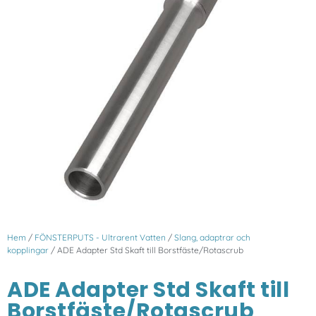
Hem
/
FÖNSTERPUTS - Ultrarent Vatten
/
Slang, adaptrar och
kopplingar
/ ADE Adapter Std Skaft till Borstfäste/Rotascrub
ADE Adapter Std Skaft till
Borstfäste/Rotascrub