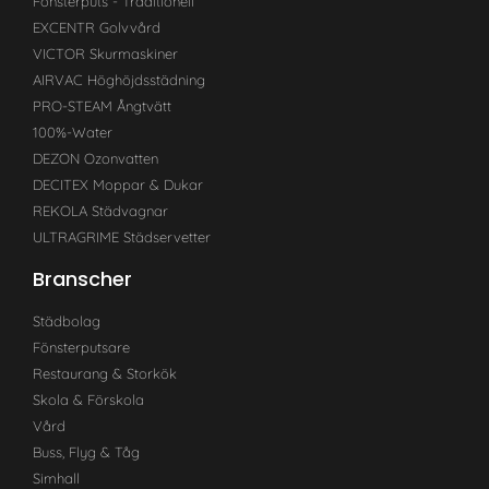
Fönsterputs - Traditionell
EXCENTR Golvvård
VICTOR Skurmaskiner
AIRVAC Höghöjdsstädning
PRO-STEAM Ångtvätt
100%-Water
DEZON Ozonvatten
DECITEX Moppar & Dukar
REKOLA Städvagnar
ULTRAGRIME Städservetter
Branscher
Städbolag
Fönsterputsare
Restaurang & Storkök
Skola & Förskola
Vård
Buss, Flyg & Tåg
Simhall