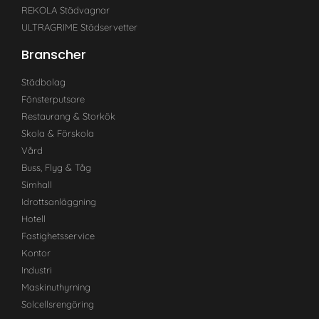
REKOLA Städvagnar
ULTRAGRIME Städservetter
Branscher
Städbolag
Fönsterputsare
Restaurang & Storkök
Skola & Förskola
Vård
Buss, Flyg & Tåg
Simhall
Idrottsanläggning
Hotell
Fastighetsservice
Kontor
Industri
Maskinuthyrning
Solcellsrengöring