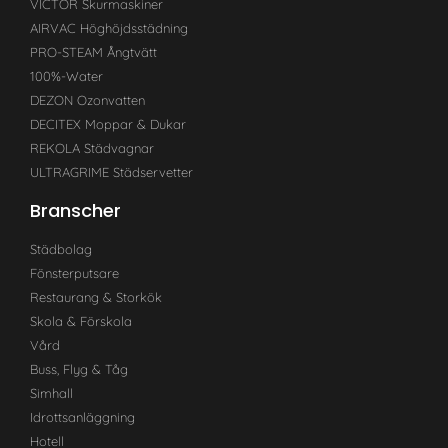
VICTOR Skurmaskiner
AIRVAC Höghöjdsstädning
PRO-STEAM Ångtvätt
100%-Water
DEZON Ozonvatten
DECITEX Moppar & Dukar
REKOLA Städvagnar
ULTRAGRIME Städservetter
Branscher
Städbolag
Fönsterputsare
Restaurang & Storkök
Skola & Förskola
Vård
Buss, Flyg & Tåg
Simhall
Idrottsanläggning
Hotell