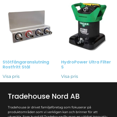
Stötfångaranslutning
HydroPower Ultra Filter
Rostfritt Stål
S
Visa pris
Visa pris
Tradehouse Nord AB
Tradehouse är drivet familjeföretag som fokuserar på
produktområden som vi verkligen kan och brinner för att
utveckla. Som kund till Tradehouse får man en väldigt innovativ