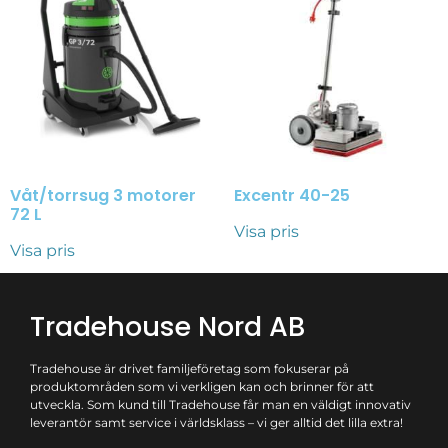
Våt/torrsug 3 motorer
Excentr 40-25
72 L
Visa pris
Visa pris
Tradehouse Nord AB
Tradehouse är drivet familjeföretag som fokuserar på
produktområden som vi verkligen kan och brinner för att
utveckla. Som kund till Tradehouse får man en väldigt innovativ
leverantör samt service i världsklass – vi ger alltid det lilla extra!