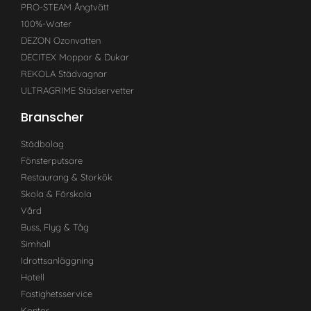
PRO-STEAM Ångtvätt
100%-Water
DEZON Ozonvatten
DECITEX Moppar & Dukar
REKOLA Städvagnar
ULTRAGRIME Städservetter
Branscher
Städbolag
Fönsterputsare
Restaurang & Storkök
Skola & Förskola
Vård
Buss, Flyg & Tåg
Simhall
Idrottsanläggning
Hotell
Fastighetsservice
Kontor