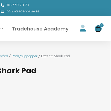
010-330 70 70
info@tradehouse.se
0
Tradehouse Academy
vvård
/
Pads/slippapper
/ Excentr Shark Pad
Shark Pad