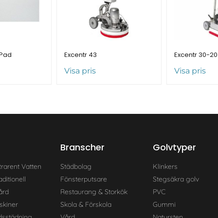
 Pad
Excentr 43
Excentr 30-2
Visa pris
Visa pris
Branscher
Golvtyper
trarent Vatten
Städbolag
Klinkers
ditionell
Fönsterputsare
Stegsäkra golv
ård
Restaurang & Storkök
PVC
skiner
Skola & Förskola
Gummi
dsstädning
Vård
Natursten