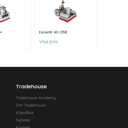
0+
Excentr 40-25B
Visa pris
Tradehouse
Tradehouse Academy
Om Tradehouse
Köpvillkor
Nyheter
Kontakt