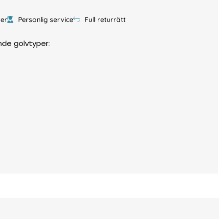
er
Personlig service
Full returrätt
ande golvtyper: