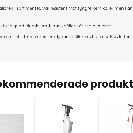
laren i sortimentet. Väl resistent mot tyngre kemikalier men ka
viktigt att aluminiumdynans hållare är ren och fettfri.
mrester etc. från aluminiumdynans hållare och en stark avfettning
ekommenderade produkt