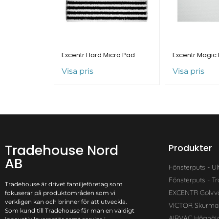
Excentr Hard Micro Pad
Excentr Magic
Visa pris
Visa pris
Tradehouse Nord
Produkter
AB
Fönsterputs - Ul
Fönsterputs - Tra
Tradehouse är drivet familjeföretag som
EXCENTR Golvv
fokuserar på produktområden som vi
verkligen kan och brinner för att utveckla.
VICTOR Skurma
Som kund till Tradehouse får man en väldigt
AIRVAC Höghöj