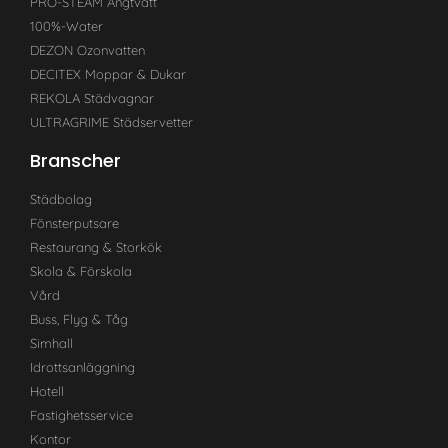
PRO-STEAM Ångtvätt
100%-Water
DEZON Ozonvatten
DECITEX Moppar & Dukar
REKOLA Städvagnar
ULTRAGRIME Städservetter
Branscher
Städbolag
Fönsterputsare
Restaurang & Storkök
Skola & Förskola
Vård
Buss, Flyg & Tåg
Simhall
Idrottsanläggning
Hotell
Fastighetsservice
Kontor