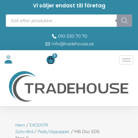
Vi säljer endast till företag
010-330 70 70
info@tradehouse.se
0
Hem
/
EXCENTR
Golvvård
/
Pads/slippapper
/ MB Disc EDS