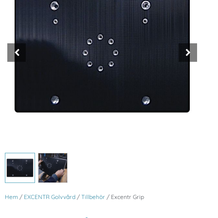
Hem
/
EXCENTR Golvvård
/
Tillbehör
/ Excentr Grip