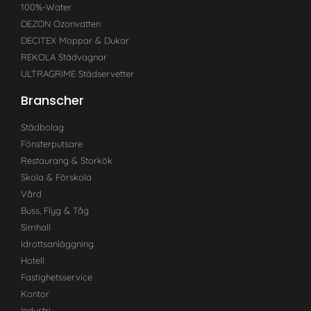
100%-Water
DEZON Ozonvatten
DECITEX Moppar & Dukar
REKOLA Städvagnar
ULTRAGRIME Städservetter
Branscher
Städbolag
Fönsterputsare
Restaurang & Storkök
Skola & Förskola
Vård
Buss, Flyg & Tåg
Simhall
Idrottsanläggning
Hotell
Fastighetsservice
Kontor
Industri