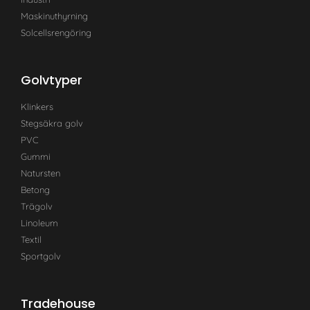
Maskinuthyrning
Solcellsrengöring
Golvtyper
Klinkers
Stegsäkra golv
PVC
Gummi
Natursten
Betong
Trägolv
Linoleum
Textil
Sportgolv
Tradehouse