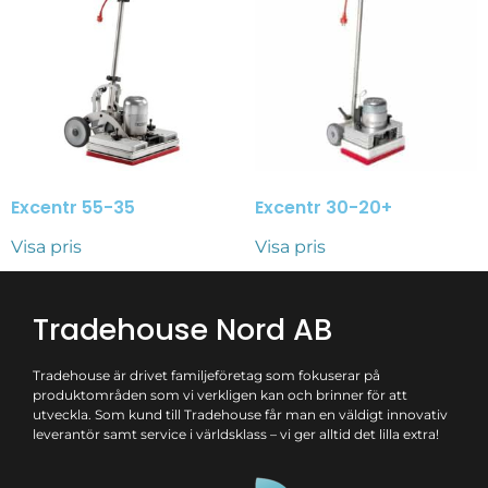
Excentr 55-35
Excentr 30-20+
Visa pris
Visa pris
Tradehouse Nord AB
Tradehouse är drivet familjeföretag som fokuserar på
produktområden som vi verkligen kan och brinner för att
utveckla. Som kund till Tradehouse får man en väldigt innovativ
leverantör samt service i världsklass – vi ger alltid det lilla extra!