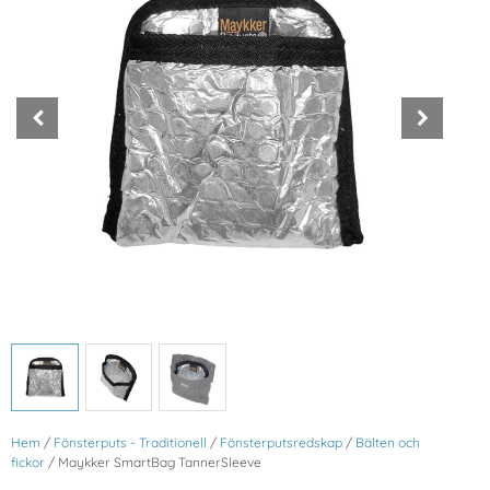
Hem
/
Fönsterputs - Traditionell
/
Fönsterputsredskap
/
Bälten och
fickor
/ Maykker SmartBag TannerSleeve