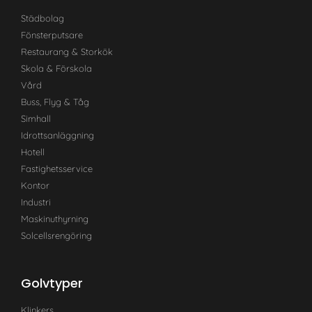
Städbolag
Fönsterputsare
Restaurang & Storkök
Skola & Förskola
Vård
Buss, Flyg & Tåg
Simhall
Idrottsanläggning
Hotell
Fastighetsservice
Kontor
Industri
Maskinuthyrning
Solcellsrengöring
Golvtyper
Klinkers