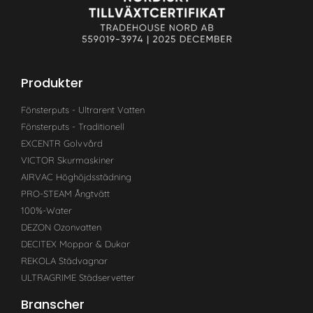
Produkter
Fönsterputs - Ultrarent Vatten
Fönsterputs - Traditionell
EXCENTR Golvvård
VICTOR Skurmaskiner
AIRVAC Höghöjdsstädning
PRO-STEAM Ångtvätt
100%-Water
DEZON Ozonvatten
DECITEX Moppar & Dukar
REKOLA Städvagnar
ULTRAGRIME Städservetter
Branscher