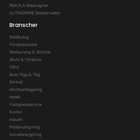
REKOLA Städvagnar
ULTRAGRIME Städservetter
Branscher
Städbolag
Fönsterputsare
Restaurang & Storkök
Skola & Förskola
Vård
Buss, Flyg & Tåg
Simhall
Idrottsanläggning
Hotell
Fastighetsservice
Kontor
Industri
Maskinuthyrning
Solcellsrengöring