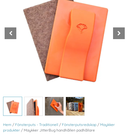
Hem
/
Fönsterputs - Traditionell
/
Fönsterputsredskap
/
Maykker
produkter
/ Maykker JitterBug handhållen padhållare