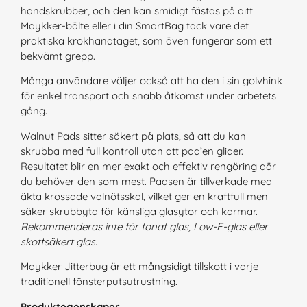
handskrubber, och den kan smidigt fästas på ditt
Maykker-bälte eller i din SmartBag tack vare det
praktiska krokhandtaget, som även fungerar som ett
bekvämt grepp.
Många användare väljer också att ha den i sin golvhink
för enkel transport och snabb åtkomst under arbetets
gång.
Walnut Pads sitter säkert på plats, så att du kan
skrubba med full kontroll utan att pad’en glider.
Resultatet blir en mer exakt och effektiv rengöring där
du behöver den som mest. Padsen är tillverkade med
äkta krossade valnötsskal, vilket ger en kraftfull men
säker skrubbyta för känsliga glasytor och karmar.
Rekommenderas inte för tonat glas, Low-E-glas eller
skottsäkert glas.
Maykker Jitterbug är ett mångsidigt tillskott i varje
traditionell fönsterputsutrustning.
Produktegenskaper