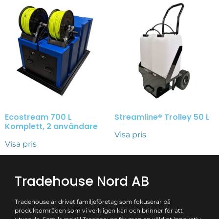
Ecostream 700 L
Streamline® Trolley 50 L
Komplett, 2 användare
Visa pris
Visa pris
Tradehouse Nord AB
Tradehouse är drivet familjeföretag som fokuserar på
produktområden som vi verkligen kan och brinner för att