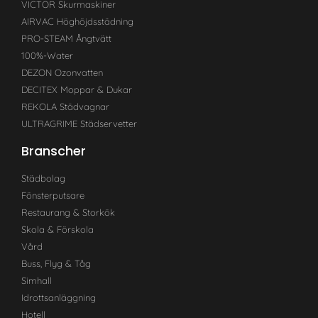
VICTOR Skurmaskiner
AIRVAC Höghöjdsstädning
PRO-STEAM Ångtvätt
100%-Water
DEZON Ozonvatten
DECITEX Moppar & Dukar
REKOLA Städvagnar
ULTRAGRIME Städservetter
Branscher
Städbolag
Fönsterputsare
Restaurang & Storkök
Skola & Förskola
Vård
Buss, Flyg & Tåg
Simhall
Idrottsanläggning
Hotell