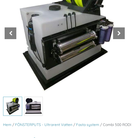
Hem
/
FÖNSTERPUTS - Ultrarent Vatten
/
Fasta system
/ Combi 500 RODI