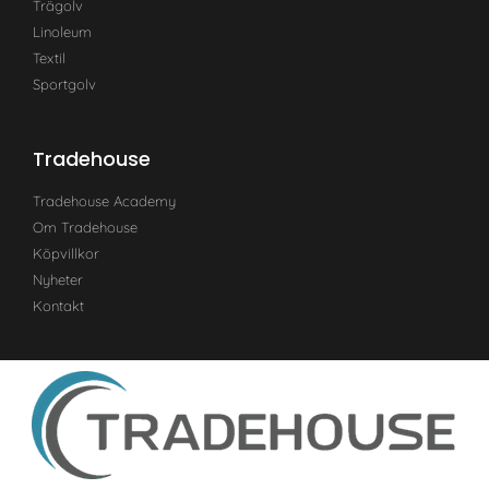
Trägolv
Linoleum
Textil
Sportgolv
Tradehouse
Tradehouse Academy
Om Tradehouse
Köpvillkor
Nyheter
Kontakt