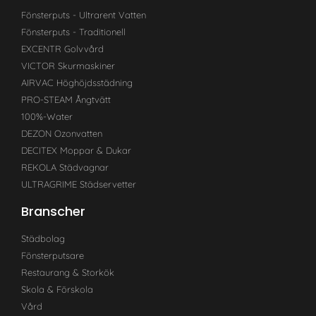
Fönsterputs - Ultrarent Vatten
Fönsterputs - Traditionell
EXCENTR Golvvård
VICTOR Skurmaskiner
AIRVAC Höghöjdsstädning
PRO-STEAM Ångtvätt
100%-Water
DEZON Ozonvatten
DECITEX Moppar & Dukar
REKOLA Städvagnar
ULTRAGRIME Städservetter
Branscher
Städbolag
Fönsterputsare
Restaurang & Storkök
Skola & Förskola
Vård