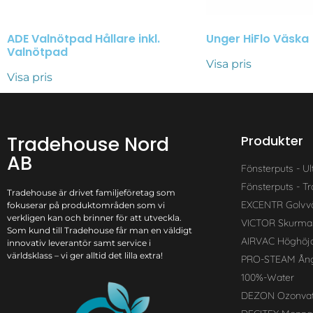
ADE Valnötpad Hållare inkl.
Unger HiFlo Väska
Valnötpad
Visa pris
Visa pris
Tradehouse Nord
Produkter
AB
Fönsterputs - Ul
Fönsterputs - Tra
Tradehouse är drivet familjeföretag som
EXCENTR Golvv
fokuserar på produktområden som vi
verkligen kan och brinner för att utveckla.
VICTOR Skurma
Som kund till Tradehouse får man en väldigt
AIRVAC Höghöj
innovativ leverantör samt service i
världsklass – vi ger alltid det lilla extra!
PRO-STEAM Ång
100%-Water
DEZON Ozonvat