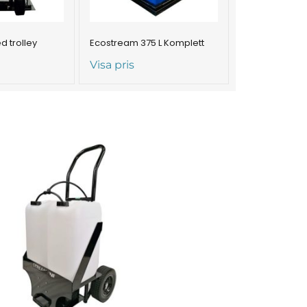
 trolley
Ecostream 375 L Komplett
Visa pris