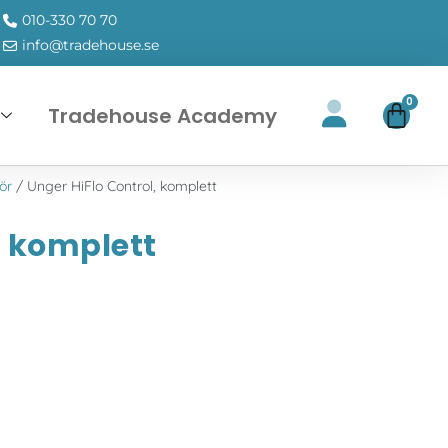
010-330 70 70
info@tradehouse.se
0
Tradehouse Academy
ör
/ Unger HiFlo Control, komplett
, komplett