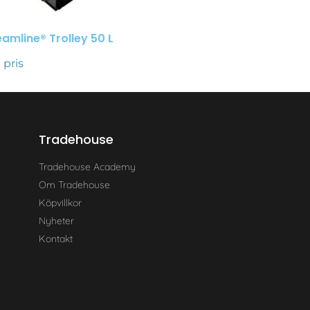
eamline® Trolley 50 L
 pris
Tradehouse
Tradehouse Academy
Om Tradehouse
Köpvillkor
Nyheter
Kontakt