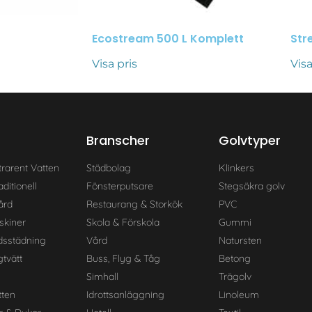
Ecostream 500 L Komplett
Str
Visa pris
Visa
Branscher
Golvtyper
trarent Vatten
Städbolag
Klinkers
ditionell
Fönsterputsare
Stegsäkra golv
ård
Restaurang & Storkök
PVC
skiner
Skola & Förskola
Gummi
dsstädning
Vård
Natursten
tvätt
Buss, Flyg & Tåg
Betong
Simhall
Trägolv
ten
Idrottsanläggning
Linoleum