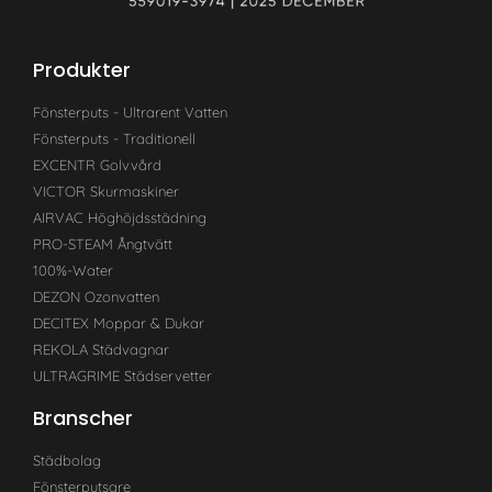
Produkter
Fönsterputs - Ultrarent Vatten
Fönsterputs - Traditionell
EXCENTR Golvvård
VICTOR Skurmaskiner
AIRVAC Höghöjdsstädning
PRO-STEAM Ångtvätt
100%-Water
DEZON Ozonvatten
DECITEX Moppar & Dukar
REKOLA Städvagnar
ULTRAGRIME Städservetter
Branscher
Städbolag
Fönsterputsare