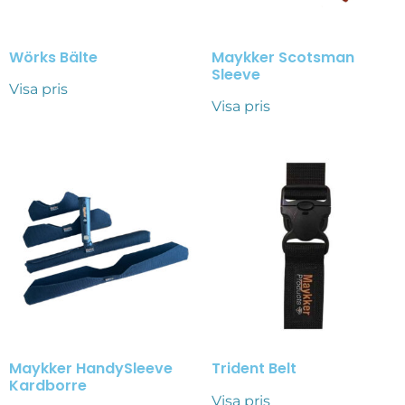
Wörks Bälte
Maykker Scotsman
Sleeve
Visa pris
Visa pris
Maykker HandySleeve
Trident Belt
Kardborre
Visa pris