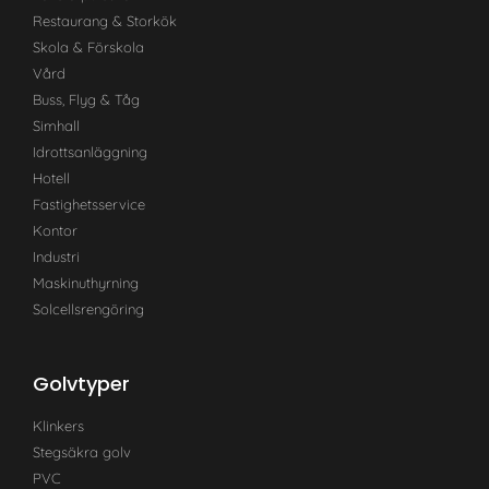
Restaurang & Storkök
Skola & Förskola
Vård
Buss, Flyg & Tåg
Simhall
Idrottsanläggning
Hotell
Fastighetsservice
Kontor
Industri
Maskinuthyrning
Solcellsrengöring
Golvtyper
Klinkers
Stegsäkra golv
PVC