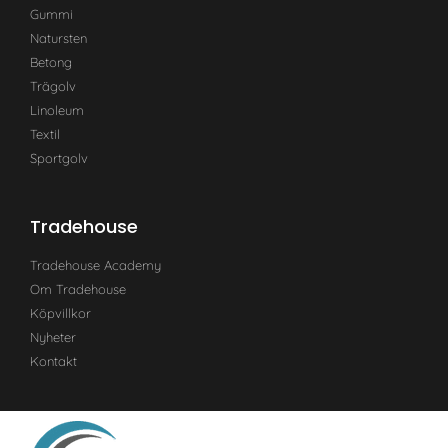
Gummi
Natursten
Betong
Trägolv
Linoleum
Textil
Sportgolv
Tradehouse
Tradehouse Academy
Om Tradehouse
Köpvillkor
Nyheter
Kontakt